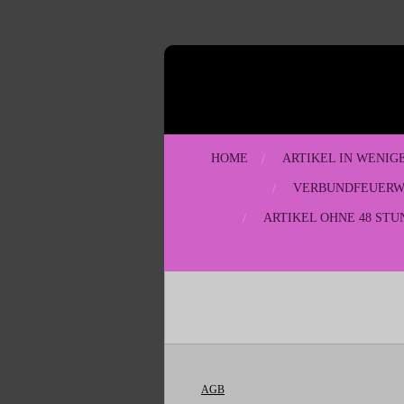
Zum
Hauptinhalt
springen
HOME
ARTIKEL IN WENIG
VERBUNDFEUER
ARTIKEL OHNE 48 STU
AGB