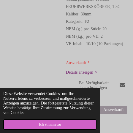
FEUERWERKSKÖRPER, 1.3G
Kaliber: 30mm
Kategorie: F2
NEM (g.) pro Stück: 20
NEM (kg.) pro VE: 2
VE Inhalt : 10/10 (10 Packungen)
Ausverkauft!!!
Details anzeigen
Bei Verfügbarkeit
benachrichtigen
Diese Website verwendet Cookies, um Ihr
Nutzererlebnis zu verbessern und maßgeschneiderte
Anzeigen anzuzeigen. Die fortgesetzte Nutzung dieser
Website bestätigt Ihre Zustimmung zur Verwendung
Tonic Twister
Ausverkauft
von Cookies.
81,49 €
Ich stimme zu