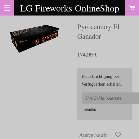
LG Fireworks OnlineShop
Zum
Hauptinhalt
springen
Pyrocentury El
Ganador
174,99 €
Benachrichtigung bei
Verfügbarkeit erhalten.
Senden
Ausverkauft