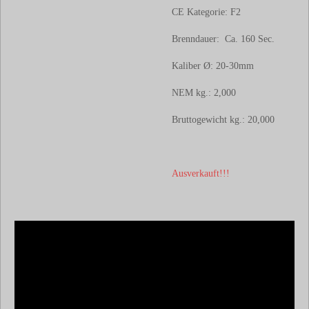
CE Kategorie:
F2
Brenndauer: Ca. 160 Sec.
Kaliber Ø:
20-30mm
NEM kg.: 2,000
Bruttogewicht kg.:
20,000
Ausverkauft!!!