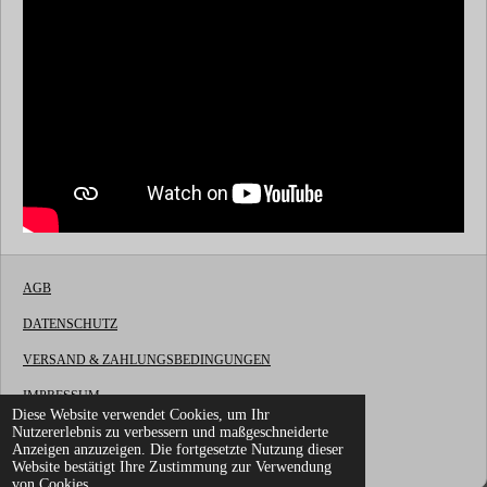
AGB
DATENSCHUTZ
VERSAND & ZAHLUNGSBEDINGUNGEN
IMPRESSUM
Diese Website verwendet Cookies, um Ihr
Nutzererlebnis zu verbessern und maßgeschneiderte
WIDERRUFSBELEHRUNG
Anzeigen anzuzeigen. Die fortgesetzte Nutzung dieser
© 2022 - 2026 LG Fireworks OnlineShop
Website bestätigt Ihre Zustimmung zur Verwendung
von Cookies.