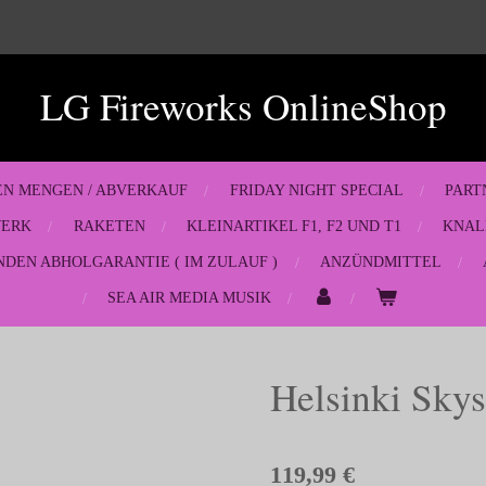
LG Fireworks OnlineShop
EN MENGEN / ABVERKAUF
FRIDAY NIGHT SPECIAL
PART
WERK
RAKETEN
KLEINARTIKEL F1, F2 UND T1
KNAL
NDEN ABHOLGARANTIE ( IM ZULAUF )
ANZÜNDMITTEL
SEA AIR MEDIA MUSIK
Helsinki Skys
119,99 €