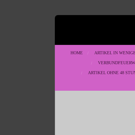
Zum
Hauptinhalt
springen
HOME
ARTIKEL IN WENIG
VERBUNDFEUER
ARTIKEL OHNE 48 STU