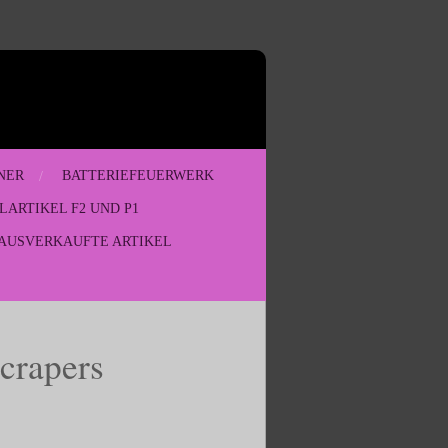
NER
BATTERIEFEUERWERK
LARTIKEL F2 UND P1
AUSVERKAUFTE ARTIKEL
crapers