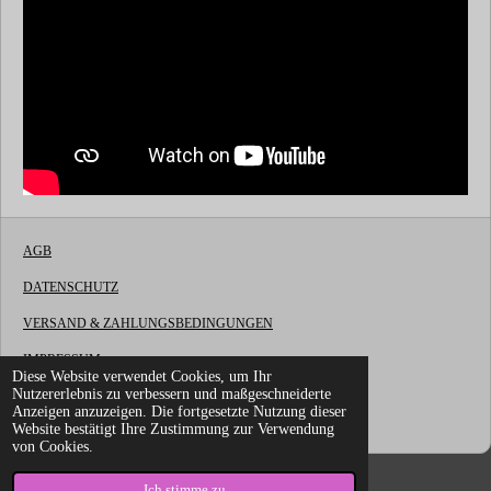
AGB
DATENSCHUTZ
VERSAND & ZAHLUNGSBEDINGUNGEN
IMPRESSUM
Diese Website verwendet Cookies, um Ihr
Nutzererlebnis zu verbessern und maßgeschneiderte
WIDERRUFSBELEHRUNG
Anzeigen anzuzeigen. Die fortgesetzte Nutzung dieser
© 2022 - 2026 LG Fireworks OnlineShop
Website bestätigt Ihre Zustimmung zur Verwendung
von Cookies.
Ich stimme zu