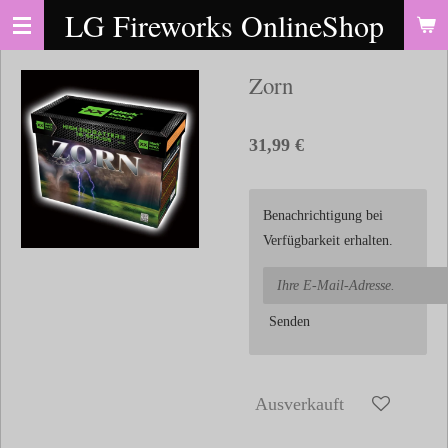
LG Fireworks OnlineShop
Zum
Hauptinhalt
springen
Zorn
31,99 €
Benachrichtigung bei
Verfügbarkeit erhalten.
Senden
Ausverkauft