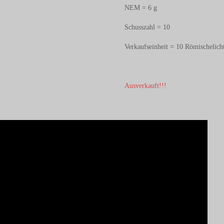
NEM = 6 g
Schusszahl = 10
Verkaufseinheit = 10 Römischelich
Ausverkauft!!!