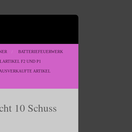
NER
BATTERIEFEUERWERK
LARTIKEL F2 UND P1
AUSVERKAUFTE ARTIKEL
cht 10 Schuss