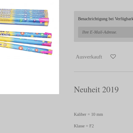
Benachrichtigung bei Verfügbarke
Ausverkauft
Neuheit 2019
Kaliber = 10 mm
Klasse = F2