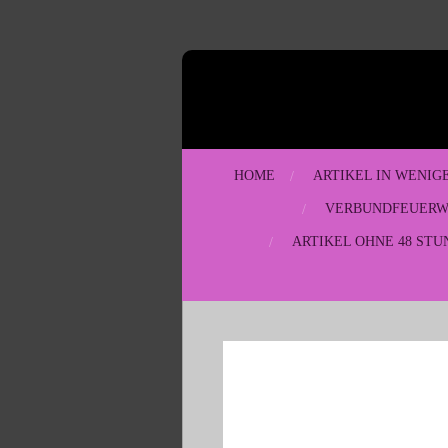
Zum
Hauptinhalt
springen
HOME
ARTIKEL IN WENIG
VERBUNDFEUER
ARTIKEL OHNE 48 STU