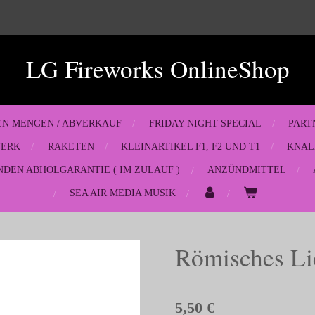
LG Fireworks OnlineShop
EN MENGEN / ABVERKAUF
FRIDAY NIGHT SPECIAL
PART
WERK
RAKETEN
KLEINARTIKEL F1, F2 UND T1
KNAL
NDEN ABHOLGARANTIE ( IM ZULAUF )
ANZÜNDMITTEL
SEA AIR MEDIA MUSIK
Römisches Li
5,50 €