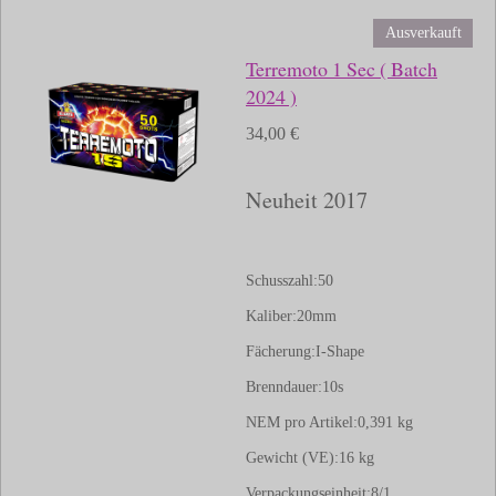
Ausverkauft
Terremoto 1 Sec ( Batch
2024 )
34,00 €
Neuheit 2017
Schusszahl:
50
Kaliber:
20mm
Fächerung:
I-Shape
Brenndauer:
10s
NEM pro Artikel:
0,391 kg
Gewicht (VE):
16 kg
Verpackungseinheit:
8/1