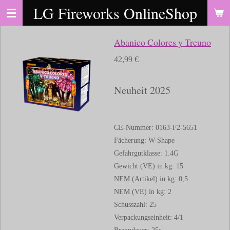
LG Fireworks OnlineShop
Zum
Hauptinhalt
springen
Abanico Colores y Treuno
42,99 €
Neuheit 2025
CE-Nummer: 0163-F2-5651
Fächerung: W-Shape
Gefahrgutklasse: 1.4G
Gewicht (VE) in kg: 15
NEM (Artikel) in kg: 0,5
NEM (VE) in kg: 2
Schusszahl: 25
Verpackungseinheit: 4/1