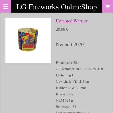
LG Fireworks OnlineShop
Zum
Hauptinhalt
springen
Untamed Warrior
29,99 €
Neuheit 2020
Brenndauer 38 s
CE-Nummer 1008-F2-69253160
Fächerung I
Gewicht je VE 11,4 kg
Kaliber 25 & 30 mm
Klasse 1.4G
NEM 324 g
Schusszahl 24