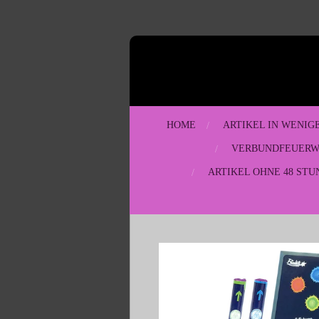
Zum
Hauptinhalt
springen
HOME
ARTIKEL IN WENIG
VERBUNDFEUER
ARTIKEL OHNE 48 STU