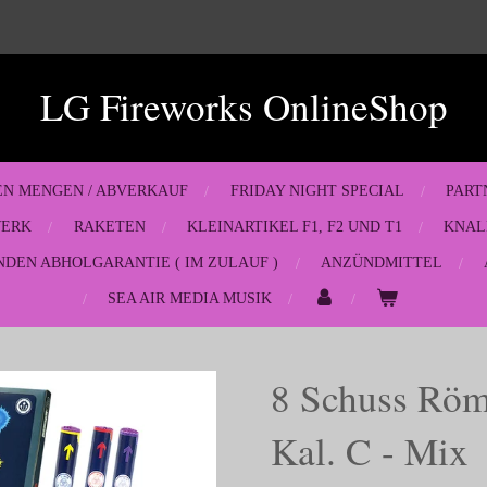
LG Fireworks OnlineShop
EN MENGEN / ABVERKAUF
FRIDAY NIGHT SPECIAL
PART
WERK
RAKETEN
KLEINARTIKEL F1, F2 UND T1
KNAL
NDEN ABHOLGARANTIE ( IM ZULAUF )
ANZÜNDMITTEL
SEA AIR MEDIA MUSIK
8 Schuss Röm
Kal. C - Mix