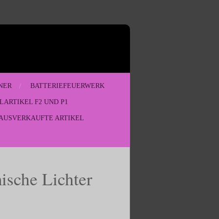
NER
BATTERIEFEUERWERK
LARTIKEL F2 UND P1
AUSVERKAUFTE ARTIKEL
ische Lichter