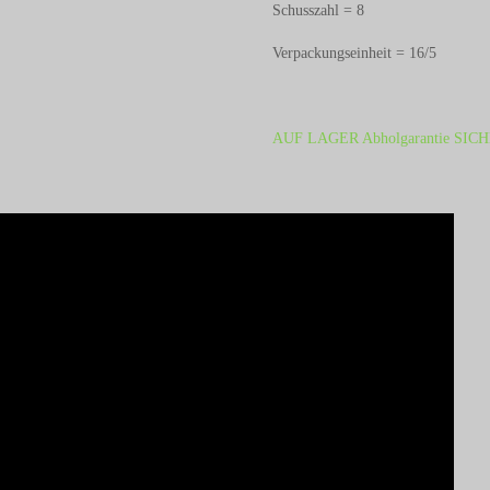
Schusszahl = 8
Verpackungseinheit = 16/5
AUF LAGER Abholgarantie SICH