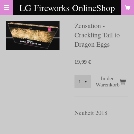
LG Fireworks OnlineShop
Zum
Hauptinhalt
springen
Zensation -
Crackling Tail to
Dragon Eggs
19,99 €
In den
Warenkorb
Neuheit 2018