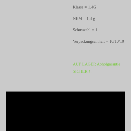
Klasse = 1.4G
NEM = 1,3 g
Schusszahl = 1
Verpackungseinheit = 10/10/10
AUF LAGER Abholgarantie
SICHER!!!