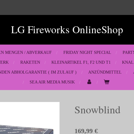
LG Fireworks OnlineShop
EN MENGEN / ABVERKAUF
FRIDAY NIGHT SPECIAL
PART
WERK
RAKETEN
KLEINARTIKEL F1, F2 UND T1
KNAL
NDEN ABHOLGARANTIE ( IM ZULAUF )
ANZÜNDMITTEL
SEA AIR MEDIA MUSIK
Snowblind
169,99 €