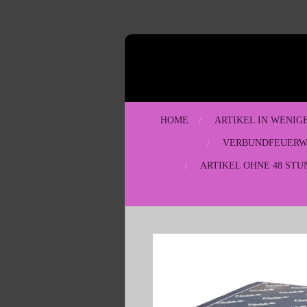
Zum
Hauptinhalt
springen
HOME
ARTIKEL IN WENIG
VERBUNDFEUER
ARTIKEL OHNE 48 STU