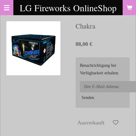
LG Fireworks OnlineShop
Zum
Hauptinhalt
springen
Chakra
88,00 €
Benachrichtigung bei
Verfügbarkeit erhalten.
Senden
Ausverkauft