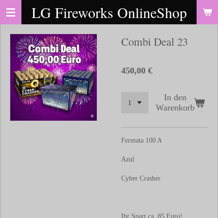
LG Fireworks OnlineShop
Zum
Hauptinhalt
springen
Combi Deal 23
450,00 €
In den
Warenkorb
Fermata 100 A
Azul
Cyber Crasher
Ihr Spart ca. 85 Euro!