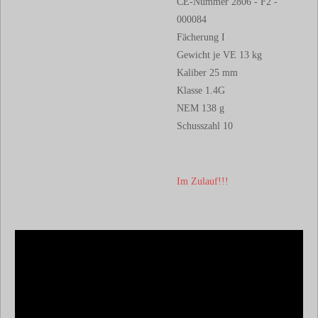
CE-Nummer 2806 - F2 -
000084
Fächerung I
Gewicht je VE 13 kg
Kaliber 25 mm
Klasse 1.4G
NEM 138 g
Schusszahl 10
Im Zulauf!!!