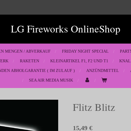
LG Fireworks OnlineShop
EN MENGEN / ABVERKAUF
FRIDAY NIGHT SPECIAL
PART
WERK
RAKETEN
KLEINARTIKEL F1, F2 UND T1
KNAL
NDEN ABHOLGARANTIE ( IM ZULAUF )
ANZÜNDMITTEL
SEA AIR MEDIA MUSIK
Flitz Blitz
15,49 €