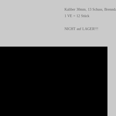
Kaliber 30mm, 13 Schuss, Brennda
1 VE = 12 Stück
NICHT auf LAGER!!!