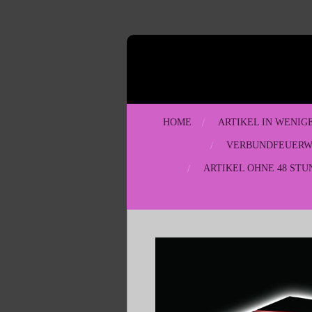
Zum
Hauptinhalt
springen
HOME
ARTIKEL IN WENIG
VERBUNDFEUER
ARTIKEL OHNE 48 STU