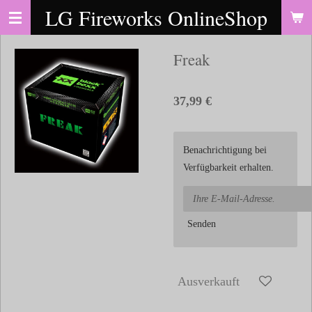
LG Fireworks OnlineShop
Zum
Hauptinhalt
springen
Freak
37,99 €
Benachrichtigung bei
Verfügbarkeit erhalten.
Senden
Ausverkauft