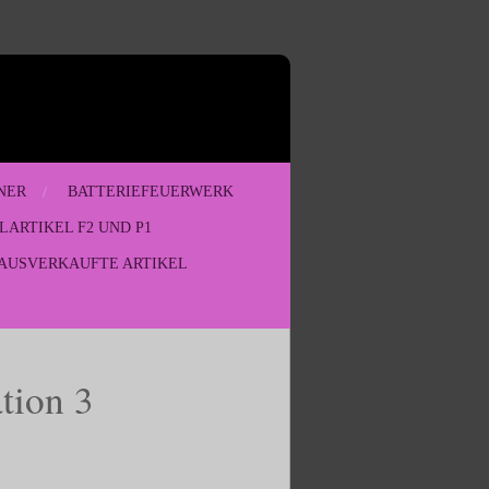
NER
BATTERIEFEUERWERK
LARTIKEL F2 UND P1
AUSVERKAUFTE ARTIKEL
tion 3