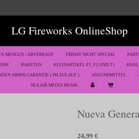
LG Fireworks OnlineShop
EN MENGEN / ABVERKAUF
FRIDAY NIGHT SPECIAL
PART
WERK
RAKETEN
KLEINARTIKEL F1, F2 UND T1
KNAL
NDEN ABHOLGARANTIE ( IM ZULAUF )
ANZÜNDMITTEL
SEA AIR MEDIA MUSIK
Nueva Genera
24,99 €