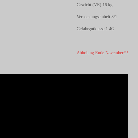
G
ewicht (VE):
16 kg
Verpackungseinheit:
8/1
Gefahrgutklasse:
1.4G
Abholung Ende November!!!