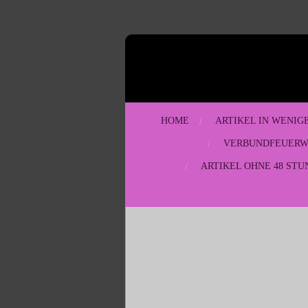
Zum
Hauptinhalt
springen
HOME
ARTIKEL IN WENIG
VERBUNDFEUER
ARTIKEL OHNE 48 STU