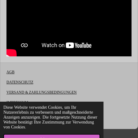
AGB
DATENSCHUTZ
VERSAND & ZAHLUNGSBEDINGUNGEN
IMPRESSUM
Diese Website verwendet Cookies, um Ihr
Nutzererlebnis zu verbessern und maßgeschneiderte
WIDERRUFSBELEHRUNG
Anzeigen anzuzeigen. Die fortgesetzte Nutzung dieser
© 2022 - 2026 LG Fireworks OnlineShop
Website bestätigt Ihre Zustimmung zur Verwendung
von Cookies.