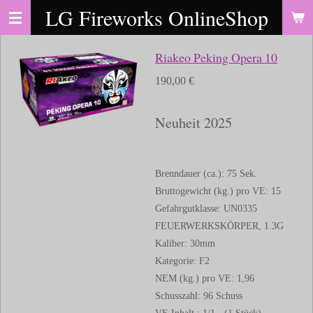
LG Fireworks OnlineShop
Zum
Hauptinhalt
springen
Riakeo Peking Opera 10
190,00 €
Neuheit 2025
Brenndauer (ca.): 75 Sek.
Bruttogewicht (kg.) pro VE: 15
Gefahrgutklasse: UN0335
FEUERWERKSKÖRPER, 1.3G
Kaliber: 30mm
Kategorie: F2
NEM (kg.) pro VE: 1,96
Schusszahl: 96 Schuss